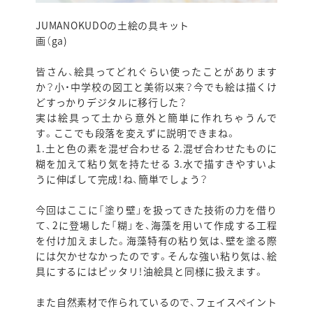
JUMANOKUDOの土絵の具キット
画（ga)
皆さん、絵具ってどれぐらい使ったことがあります
か？小・中学校の図工と美術以来？今でも絵は描くけ
どすっかりデジタルに移行した？
実は絵具って土から意外と簡単に作れちゃうんで
す。ここでも段落を変えずに説明できまね。
1.土と色の素を混ぜ合わせる 2.混ぜ合わせたものに
糊を加えて粘り気を持たせる 3.水で描すきやすいよ
うに伸ばして完成！ね、簡単でしょう？
今回はここに「塗り壁」を扱ってきた技術の力を借り
て、2に登場した「糊」を、海藻を用いて作成する工程
を付け加えました。海藻特有の粘り気は、壁を塗る際
には欠かせなかったのです。そんな強い粘り気は、絵
具にするにはピッタリ！油絵具と同様に扱えます。
また自然素材で作られているので、フェイスペイント