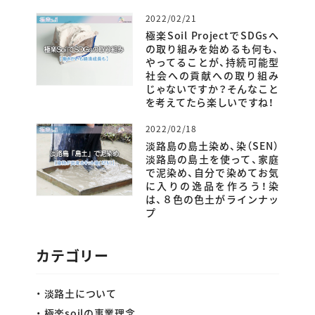
2022/02/21
極楽Soil ProjectでSDGsへ
の取り組みを始めるも何も、
やってることが、持続可能型
社会への貢献への取り組み
じゃないですか？そんなこと
を考えてたら楽しいですね！
2022/02/18
淡路島の島土染め、染（SEN）
淡路島の島土を使って、家庭
で泥染め、自分で染めてお気
に入りの逸品を作ろう！染
は、８色の色土がラインナッ
プ
カテゴリー
淡路土について
極楽soilの事業理念