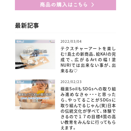
最新記事
2022/03/04
テクスチャーアートを楽し
む！島土の新商品、絵KAIの完
成で、広がるArtの幅！塗
NURIでは出来ない事が、出
来るね♡
2022/02/23
極楽SoilもSDGsへの取り組
み進めなきゃ・・・と思った
ら、やってることがSDGsに
取り組んでるじゃん(笑)日本
の伝統文化が学べて、体験で
きるので１７の目標4質の高
い教育をみんなに行ってもら
えます。